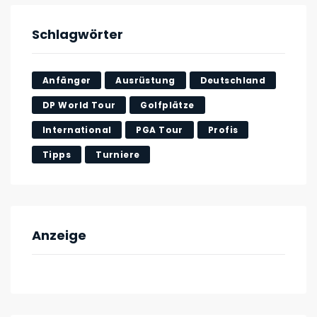
Schlagwörter
Anfänger
Ausrüstung
Deutschland
DP World Tour
Golfplätze
International
PGA Tour
Profis
Tipps
Turniere
Anzeige