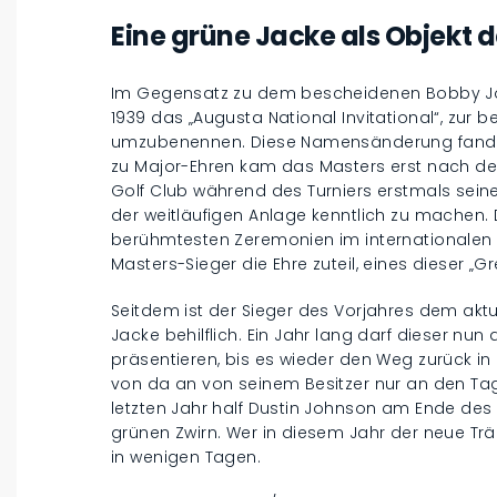
Eine grüne Jacke als Objekt 
Im Gegensatz zu dem bescheidenen Bobby Jones
1939 das „Augusta National Invitational“, zur 
umzubenennen. Diese Namensänderung fand un
zu Major-Ehren kam das Masters erst nach dem 
Golf Club während des Turniers erstmals seine
der weitläufigen Anlage kenntlich zu machen. 
berühmtesten Zeremonien im internationalen 
Masters-Sieger die Ehre zuteil, eines dieser „
Seitdem ist der Sieger des Vorjahres dem akt
Jacke behilflich. Ein Jahr lang darf dieser nun
präsentieren, bis es wieder den Weg zurück in
von da an von seinem Besitzer nur an den Ta
letzten Jahr half Dustin Johnson am Ende des
grünen Zwirn. Wer in diesem Jahr der neue Träg
in wenigen Tagen.