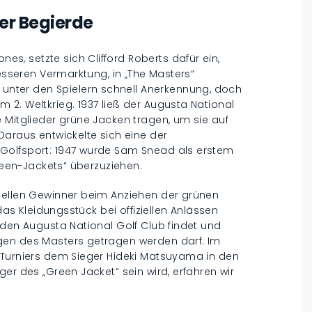
der Begierde
, setzte sich Clifford Roberts dafür ein,
besseren Vermarktung, in „The Masters“
ter den Spielern schnell Anerkennung, doch
2. Weltkrieg. 1937 ließ der Augusta National
 Mitglieder grüne Jacken tragen, um sie auf
Daraus entwickelte sich eine der
Golfsport: 1947 wurde Sam Snead als erstem
Green-Jackets“ überzuziehen.
uellen Gewinner beim Anziehen der grünen
 das Kleidungsstück bei offiziellen Anlässen
 den Augusta National Golf Club findet und
gen des Masters getragen werden darf. Im
 Turniers dem Sieger Hideki Matsuyama in den
er des „Green Jacket“ sein wird, erfahren wir