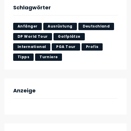
Schlagwörter
Anfänger
Ausrüstung
Deutschland
DP World Tour
Golfplätze
International
PGA Tour
Profis
Tipps
Turniere
Anzeige