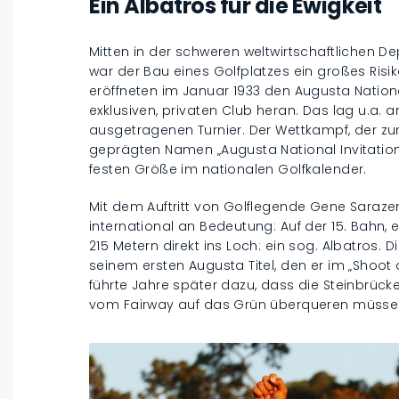
Ein Albatros für die Ewigkeit
Mitten in der schweren weltwirtschaftlichen D
war der Bau eines Golfplatzes ein großes Ris
eröffneten im Januar 1933 den Augusta Nation
exklusiven, privaten Club heran. Das lag u.a. 
ausgetragenen Turnier. Der Wettkampf, der 
geprägten Namen „Augusta National Invitational
festen Größe im nationalen Golfkalender.
Mit dem Auftritt von Golflegende Gene Sarazen
international an Bedeutung: Auf der 15. Bahn, 
215 Metern direkt ins Loch: ein sog. Albatros.
seinem ersten Augusta Titel, den er im „Sho
führte Jahre später dazu, dass die Steinbrücke
vom Fairway auf das Grün überqueren müssen,