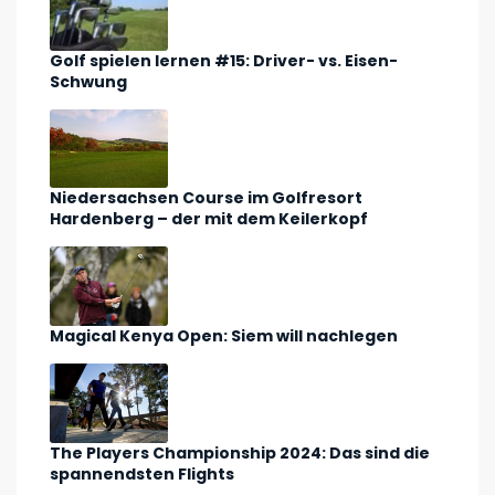
Golf spielen lernen #15: Driver- vs. Eisen-
Schwung
Niedersachsen Course im Golfresort
Hardenberg – der mit dem Keilerkopf
Magical Kenya Open: Siem will nachlegen
The Players Championship 2024: Das sind die
spannendsten Flights