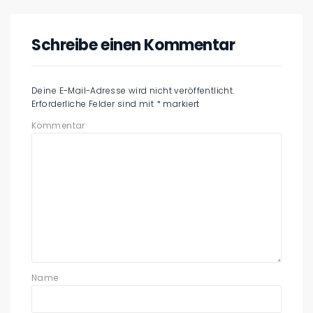
Schreibe einen Kommentar
Deine E-Mail-Adresse wird nicht veröffentlicht.
Erforderliche Felder sind mit
*
markiert
Kommentar
Name