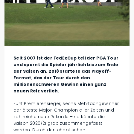
Seit 2007 ist der FedExCup teil der PGA Tour
und spornt die Spieler jährlich bis zum Ende
der Saison an. 2018 startete das Playoff-
Format, das der Tour durch den
millionenschweren Gewinn einen ganz
neuen Reiz verlieh.
Fünf Premierensieger, sechs Mehrfachgewinner,
der älteste Major-Champion aller Zeiten und
zahlreiche neue Rekorde – so könnte die
Saison 2020/21 grob zusammengefasst
werden. Durch den chaotischen