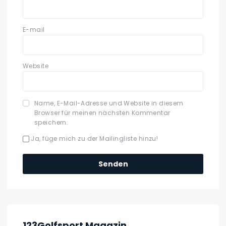
E-mail
Website
Name, E-Mail-Adresse und Website in diesem
Browser für meinen nächsten Kommentar
speichern.
Ja, füge mich zu der Mailingliste hinzu!
123Golfsport Magazin