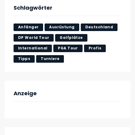
Schlagwörter
Anfänger
Ausrüstung
Deutschland
DP World Tour
Golfplätze
International
PGA Tour
Profis
Tipps
Turniere
Anzeige