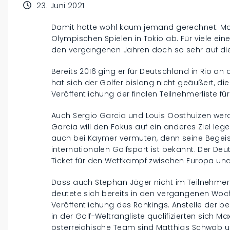
23. Juni 2021
Damit hatte wohl kaum jemand gerechnet: Ma
Olympischen Spielen in Tokio ab. Für viele ein
den vergangenen Jahren doch so sehr auf di
Bereits 2016 ging er für Deutschland in Rio a
hat sich der Golfer bislang nicht geäußert, di
Veröffentlichung der finalen Teilnehmerliste fü
Auch Sergio Garcia und Louis Oosthuizen werd
Garcia will den Fokus auf ein anderes Ziel lege
auch bei Kaymer vermuten, denn seine Begeist
internationalen Golfsport ist bekannt. Der Deu
Ticket für den Wettkampf zwischen Europa un
Dass auch Stephan Jäger nicht im Teilnehmerf
deutete sich bereits in den vergangenen Woch
Veröffentlichung des Rankings. Anstelle der be
in der Golf-Weltrangliste qualifizierten sich Ma
österreichische Team sind Matthias Schwab u