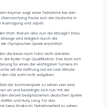
rtin Kaymer sagt seine Teilnahme bei den
e Überraschung, freute sich der Deutsche in
e Austragung und Japan.
n den Start. Warum also nun die Absage? Dazu
e Absage wird lediglich durch die
r die Olympischen Spiele ersichtlich.
en die Reise nach Tokio nicht antreten.
n: die Ryder-Cup-Qualifikation. Das lässt sich
erung für eines der wichtigsten Turniere im
tsche will die Hoffnung auf ein Last-Minute-
d den USA wohl nicht aufgeben.
eld der Sommerspiele zu sehen sein wird,
en an und bestätigte sich nun mit der
iden derzeit bestplatzierten deutschen Spieler
x Kieffer und Hurly Long. Für das
nd Sepp Straka im Teilnehmerfeld zu sehen.