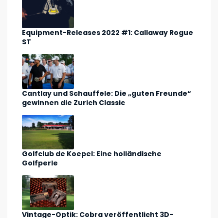
Equipment-Releases 2022 #1: Callaway Rogue
ST
Cantlay und Schauffele: Die „guten Freunde“
gewinnen die Zurich Classic
Golfclub de Koepel: Eine holländische
Golfperle
Vintage-Optik: Cobra veröffentlicht 3D-