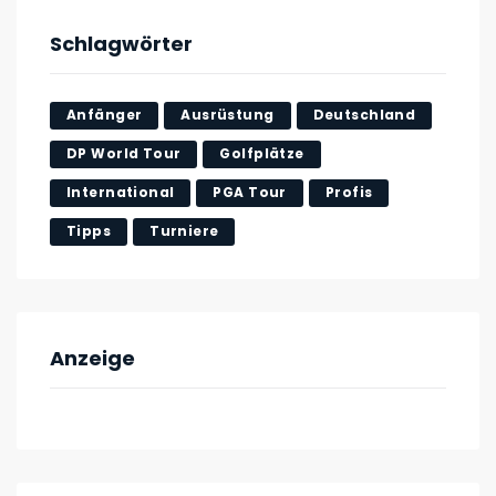
Schlagwörter
Anfänger
Ausrüstung
Deutschland
DP World Tour
Golfplätze
International
PGA Tour
Profis
Tipps
Turniere
Anzeige