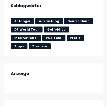
Schlagwörter
Anfänger
Ausrüstung
Deutschland
DP World Tour
Golfplätze
International
PGA Tour
Profis
Tipps
Turniere
Anzeige