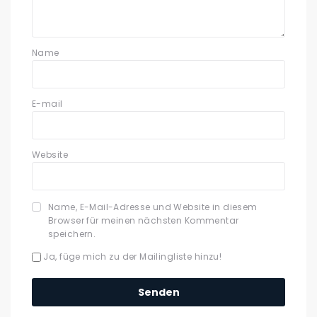
Name
E-mail
Website
Name, E-Mail-Adresse und Website in diesem
Browser für meinen nächsten Kommentar
speichern.
Ja, füge mich zu der Mailingliste hinzu!