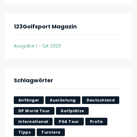
123Golfsport Magazin
Ausgabe 1 - Q4 2023
Schlagwörter
Anfänger
Ausrüstung
Deutschland
DP World Tour
Golfplätze
International
PGA Tour
Profis
Tipps
Turniere