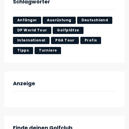
Schlagwörter
Anfänger
Ausrüstung
Deutschland
DP World Tour
Golfplätze
International
PGA Tour
Profis
Tipps
Turniere
Anzeige
Finde deinen Golfclub