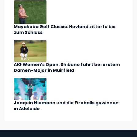
Mayakoba Golf Classic: Hovland zitterte bis
zum Schluss
AIG Women’s Open: Shibuno führt bei erstem
Damen-Major in Muirfield
Joaquin Niemann und die Fireballs gewinnen
in Adelaide