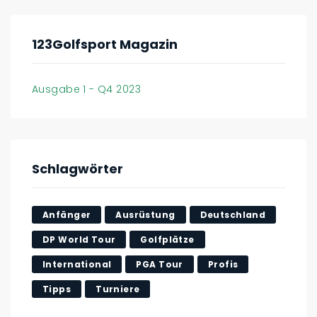
123Golfsport Magazin
Ausgabe 1 - Q4 2023
Schlagwörter
Anfänger
Ausrüstung
Deutschland
DP World Tour
Golfplätze
International
PGA Tour
Profis
Tipps
Turniere