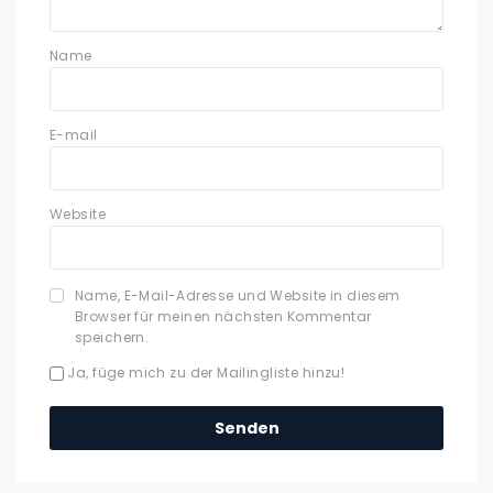
Name
E-mail
Website
Name, E-Mail-Adresse und Website in diesem
Browser für meinen nächsten Kommentar
speichern.
Ja, füge mich zu der Mailingliste hinzu!