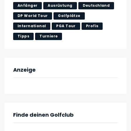
Anfänger
Ausrüstung
Deutschland
DP World Tour
Golfplätze
International
PGA Tour
Profis
Tipps
Turniere
Anzeige
Finde deinen Golfclub