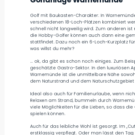
Golf mit Baukasten-Charakter: In Warnemünde
verschiedenen 18-Loch-Plätzen kombiniert we
schnell nicht langweilig wird. Zum anderen is
die Hobby-Golfer können auch dann eine gemü
stattfindet. Dazu noch ein 6-Loch-Kurzplatz fü
was willst du mehr?
… ok, da gibt es schon noch einiges. Zum Beis
geschätzte Gastro-Sektor. In den luxuriösen
Warnemünde ist die unmittelbare Nähe sowohl 
dem Naturstrand und dem Naturschutzgebiet 
Ideal also auch für Familienurlaube, wenn nich
Relaxen am Strand, bummeln durch Warnemünde
viele Möglichkeiten für die Lieben, so dass die 
spielen können.
Auch für das leibliche Wohl ist gesorgt. Im „Cu
erstklassig verpflegt. Oder man lässt den Tag