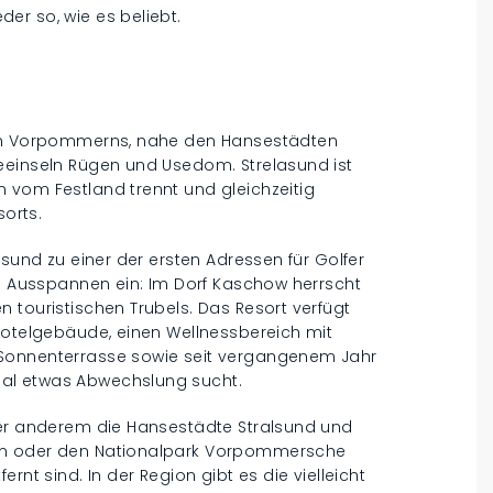
er so, wie es beliebt.
zen Vorpommerns, nahe den Hansestädten
eeinseln Rügen und Usedom. Strelasund ist
 vom Festland trennt und gleichzeitig
orts.
asund zu einer der ersten Adressen für Golfer
um Ausspannen ein: Im Dorf Kaschow herrscht
 touristischen Trubels. Das Resort verfügt
 Hotelgebäude, einen Wellnessbereich mit
 Sonnenterrasse sowie seit vergangenem Jahr
al etwas Abwechslung sucht.
ter anderem die Hansestädte Stralsund und
om oder den Nationalpark Vorpommersche
rnt sind. In der Region gibt es die vielleicht