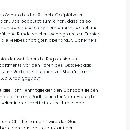
 können die drei 9-Loch-Golfplätze zu
rden. Das bedeutet zum einen, dass es so
t man durch dieses System enorm flexibel und
tliche Runde spielen, wenn grade ein Turnier
r die Vielbeschäftigten obendrauf. Golferherz,
piel der weit über die Region hinaus
 Apartments vor den Toren des Ostseebads
zum Golfplatz als auch zur Steilküste mit
Stolteraa gegeben.
t alle Familienmitglieder den Golfsport lieben.
 oder eine Radtour in der Natur – es gibt
Golfer in der Familie in Ruhe ihre Runde
t und Chill Restaurant” wird der Gast
 bei einem kühlen Getränk auf der