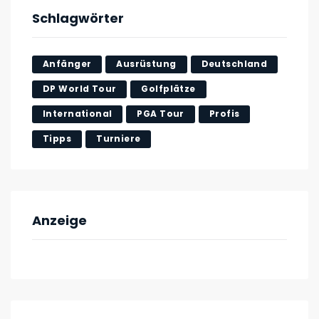
Schlagwörter
Anfänger
Ausrüstung
Deutschland
DP World Tour
Golfplätze
International
PGA Tour
Profis
Tipps
Turniere
Anzeige