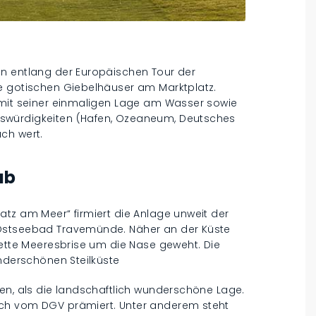
en entlang der Europäischen Tour der
e gotischen Giebelhäuser am Marktplatz.
 mit seiner einmaligen Lage am Wasser sowie
swürdigkeiten (Hafen, Ozeaneum, Deutsches
ch wert.
ub
tz am Meer“ firmiert die Anlage unweit der
 Ostseebad Travemünde. Näher an der Küste
lette Meeresbrise um die Nase geweht. Die
underschönen Steilküste
en, als die landschaftlich wunderschöne Lage.
ach vom DGV prämiert. Unter anderem steht