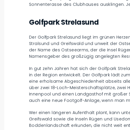
Sonnenterasse des Clubhauses ausklingen. Jed
Golfpark Strelasund
Der Golfpark Strelasund liegt im grünen Her
Stralsund und Greifswald und unweit der Osts
der Name des Ostseearms, der die Insel Rügen
Namensgeber des großzügig angelegten Ress
In gut zehn Jahren hat sich der Golfpark Strel
in der Region entwickelt. Der Golfpark lädt z
eine erholsame Abgeschiedenheit abseits allen
über zwei 18-Loch-Meisterschaftsplätze, zwei
Innenpool und einen Landgasthof mit großer
auch eine neue Footgolf-Anlage, wenn man m
Wer einen längeren Aufenthalt plant, kann un
Greifswald sowie die Inseln Rügen und Used
Boddenlandschaft erkunden, die nicht weit entfe