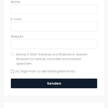
Name
E-mail
Website
Name, E-Mail-Adresse und Website in diesem
Browser für meinen nächsten Kommentar
speichern.
Ja, füge mich zu der Mailingliste hinzu!