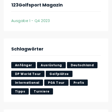
123Golfsport Magazin
Ausgabe 1 - Q4 2023
Schlagwörter
Anfänger
Ausrüstung
Deutschland
DP World Tour
Golfplätze
International
PGA Tour
Profis
Tipps
Turniere