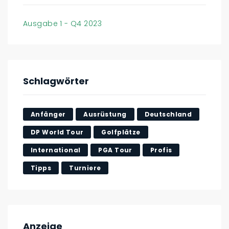
Ausgabe 1 - Q4 2023
Schlagwörter
Anfänger
Ausrüstung
Deutschland
DP World Tour
Golfplätze
International
PGA Tour
Profis
Tipps
Turniere
Anzeige