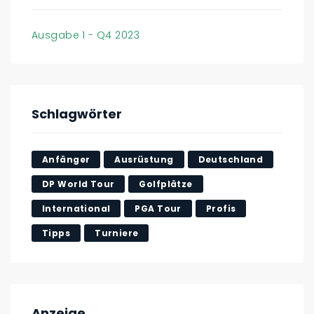
Ausgabe 1 - Q4 2023
Schlagwörter
Anfänger
Ausrüstung
Deutschland
DP World Tour
Golfplätze
International
PGA Tour
Profis
Tipps
Turniere
Anzeige