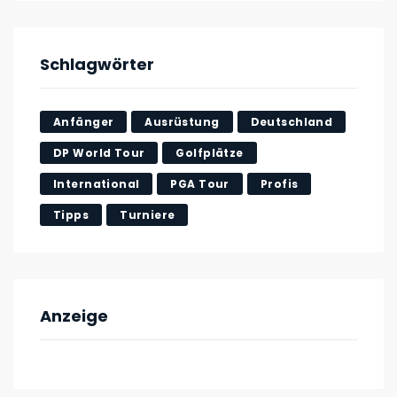
Schlagwörter
Anfänger
Ausrüstung
Deutschland
DP World Tour
Golfplätze
International
PGA Tour
Profis
Tipps
Turniere
Anzeige