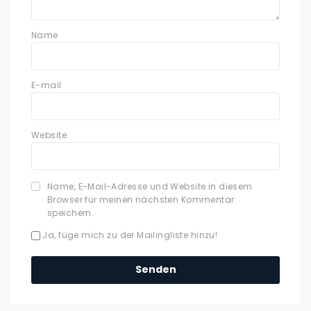
Name
E-mail
Website
Name, E-Mail-Adresse und Website in diesem
Browser für meinen nächsten Kommentar
speichern.
Ja, füge mich zu der Mailingliste hinzu!