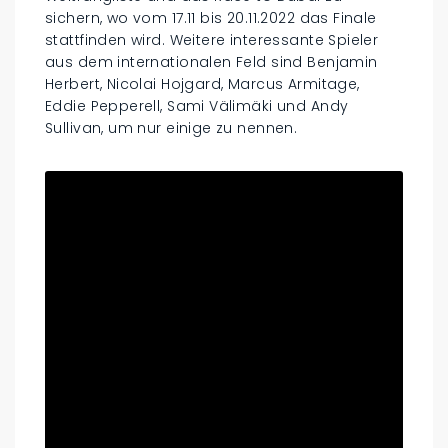
sichern, wo vom 17.11 bis 20.11.2022 das Finale
stattfinden wird. Weitere interessante Spieler
aus dem internationalen Feld sind Benjamin
Herbert, Nicolai Hojgard, Marcus Armitage,
Eddie Pepperell, Sami Välimäki und Andy
Sullivan, um nur einige zu nennen.