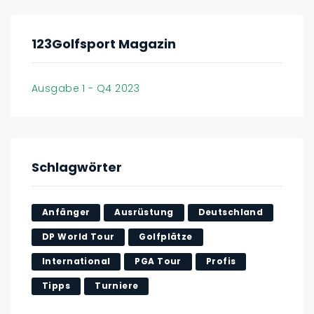
123Golfsport Magazin
Ausgabe 1 - Q4 2023
Schlagwörter
Anfänger
Ausrüstung
Deutschland
DP World Tour
Golfplätze
International
PGA Tour
Profis
Tipps
Turniere