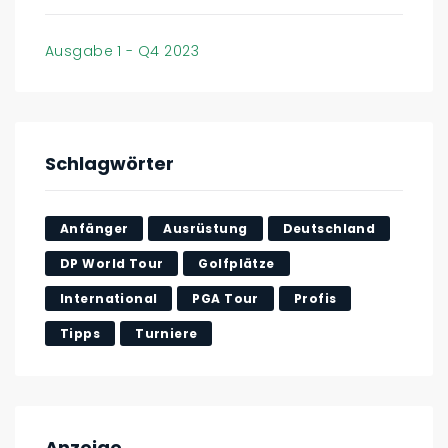
Ausgabe 1 - Q4 2023
Schlagwörter
Anfänger
Ausrüstung
Deutschland
DP World Tour
Golfplätze
International
PGA Tour
Profis
Tipps
Turniere
Anzeige