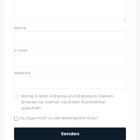
Name
E-mail
Website
Name, E-Mail-Adresse und Website in diesem
Browser für meinen nächsten Kommentar
speichern.
Ja, füge mich zu der Mailingliste hinzu!