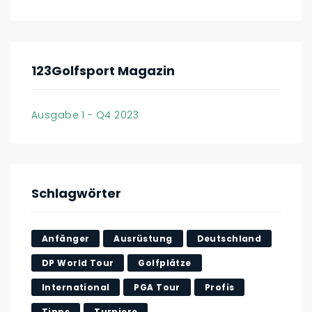
123Golfsport Magazin
Ausgabe 1 - Q4 2023
Schlagwörter
Anfänger
Ausrüstung
Deutschland
DP World Tour
Golfplätze
International
PGA Tour
Profis
Tipps
Turniere