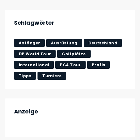
Schlagwörter
Anfänger
Ausrüstung
Deutschland
DP World Tour
Golfplätze
International
PGA Tour
Profis
Tipps
Turniere
Anzeige