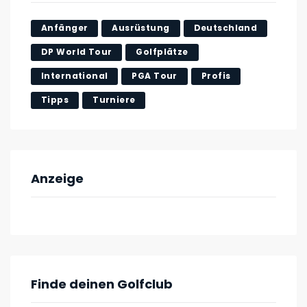
Anfänger
Ausrüstung
Deutschland
DP World Tour
Golfplätze
International
PGA Tour
Profis
Tipps
Turniere
Anzeige
Finde deinen Golfclub