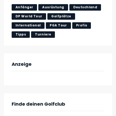
Anfänger
Ausrüstung
Deutschland
DP World Tour
Golfplätze
International
PGA Tour
Profis
Tipps
Turniere
Anzeige
Finde deinen Golfclub