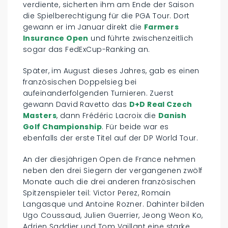
verdiente, sicherten ihm am Ende der Saison
die Spielberechtigung für die PGA Tour. Dort
gewann er im Januar direkt die
Farmers
Insurance Open
und führte zwischenzeitlich
sogar das FedExCup-Ranking an.
Später, im August dieses Jahres, gab es einen
französischen Doppelsieg bei
aufeinanderfolgenden Turnieren. Zuerst
gewann David Ravetto das
D+D Real Czech
Masters
, dann Frédéric Lacroix die
Danish
Golf Championship
. Für beide war es
ebenfalls der erste Titel auf der DP World Tour.
An der diesjährigen Open de France nehmen
neben den drei Siegern der vergangenen zwölf
Monate auch die drei anderen französischen
Spitzenspieler teil: Victor Perez, Romain
Langasque und Antoine Rozner. Dahinter bilden
Ugo Coussaud, Julien Guerrier, Jeong Weon Ko,
Adrien Saddier und Tom Vaillant eine starke