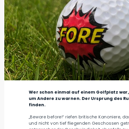
Wer schon einmal auf einem Golfplatz war, 
um Andere zu warnen. Der Ursprung des Rufs
finden.
„Beware before!“ riefen britische Kanoniere, 
und nicht von tief fliegenden Geschossen getr