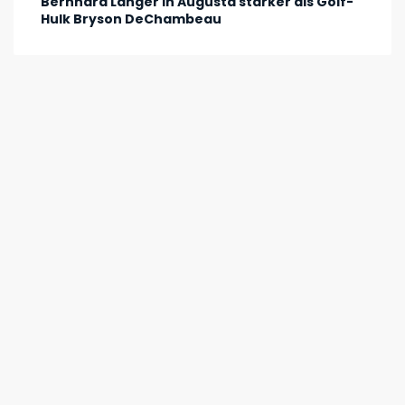
Bernhard Langer in Augusta stärker als Golf-
Hulk Bryson DeChambeau