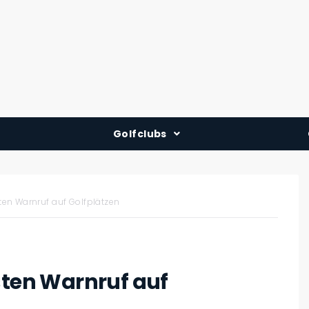
Golfclubs
Deutschland
Österreich
sten Warnruf auf Golfplätzen
Schweiz
sten Warnruf auf