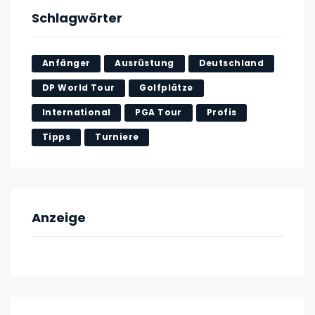
Schlagwörter
Anfänger
Ausrüstung
Deutschland
DP World Tour
Golfplätze
International
PGA Tour
Profis
Tipps
Turniere
Anzeige