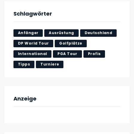
Schlagwörter
Anfänger
Ausrüstung
Deutschland
DP World Tour
Golfplätze
International
PGA Tour
Profis
Tipps
Turniere
Anzeige