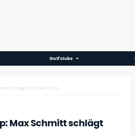
Golfclubs
Deutschland
Österreich
mitt schlägt sich in die Top 5
Schweiz
p: Max Schmitt schlägt