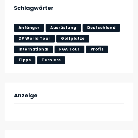
Schlagwörter
Anfänger
Ausrüstung
Deutschland
DP World Tour
Golfplätze
International
PGA Tour
Profis
Tipps
Turniere
Anzeige