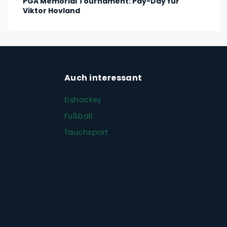
PGA Memorial Tournament: Pay-Day für
Viktor Hovland
Auch interessant
Eishockey
Fußball
Tauchsport