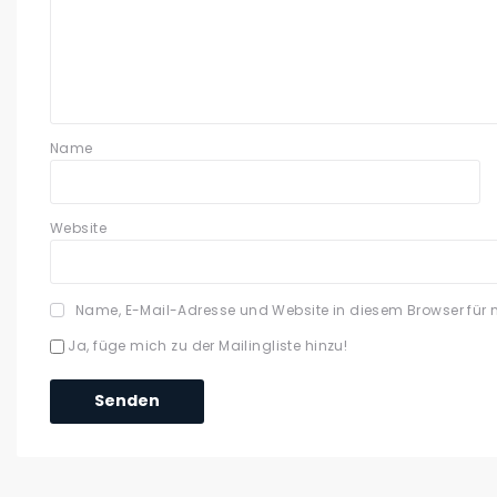
Name
Website
Name, E-Mail-Adresse und Website in diesem Browser für
Ja, füge mich zu der Mailingliste hinzu!