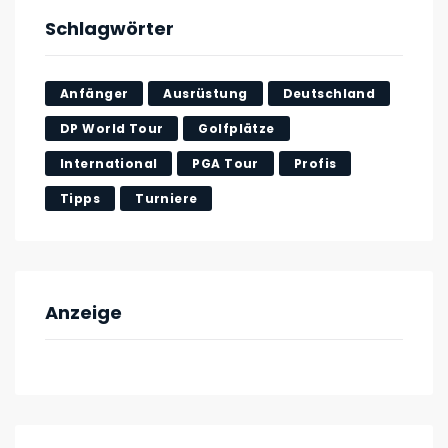
Schlagwörter
Anfänger
Ausrüstung
Deutschland
DP World Tour
Golfplätze
International
PGA Tour
Profis
Tipps
Turniere
Anzeige