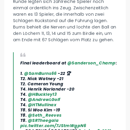
Runde legten sich zahlreiche Spieler noch
einmal ordentlich ins Zeug. Zwischenzeitlich
waren es 13 Spieler, die innerhalb von zwei
Schlägen Rückstand auf die Führung lagen.
Burns behielt die Nerven und lochte den Ball an
den Löchern 11, 13, 14 und 15 zum Birdie ein, um
am Ende mit 67 Schlägen vom Platz zu gehen.
Final leaderboard at
@Sanderson_Champ
:
1.
@SamBurns66
-22 🏆
T2. Nick Watney -21
T2. Cameron Young
T4. Henrik Norlander -20
T4.
@HBuckley13
T4.
@AndrewLGolf
T4.
@HTMullinax
T8. Si Woo Kim -19
T8.
@Seth_Reeves
T8.
@SRTheegala
pic.twitter.com/7JStmWgpN6