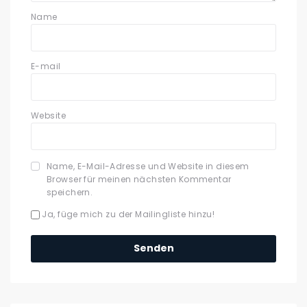
Name
E-mail
Website
Name, E-Mail-Adresse und Website in diesem
Browser für meinen nächsten Kommentar
speichern.
Ja, füge mich zu der Mailingliste hinzu!