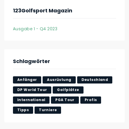
123Golfsport Magazin
Ausgabe 1 - Q4 2023
Schlagwörter
Anfänger
Ausrüstung
Deutschland
DP World Tour
Golfplätze
International
PGA Tour
Profis
Tipps
Turniere