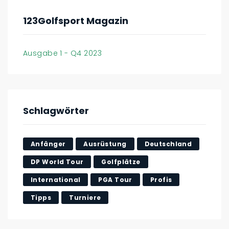
123Golfsport Magazin
Ausgabe 1 - Q4 2023
Schlagwörter
Anfänger
Ausrüstung
Deutschland
DP World Tour
Golfplätze
International
PGA Tour
Profis
Tipps
Turniere