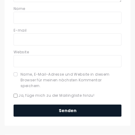
Name
E-mail
Website
Name, E-Mail-Adresse und Website in diesem
Browser für meinen nächsten Kommentar
speichern.
Ja, füge mich zu der Mailingliste hinzu!