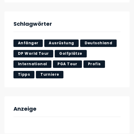
Schlagwörter
Anfänger
Ausrüstung
Deutschland
DP World Tour
Golfplätze
International
PGA Tour
Profis
Tipps
Turniere
Anzeige