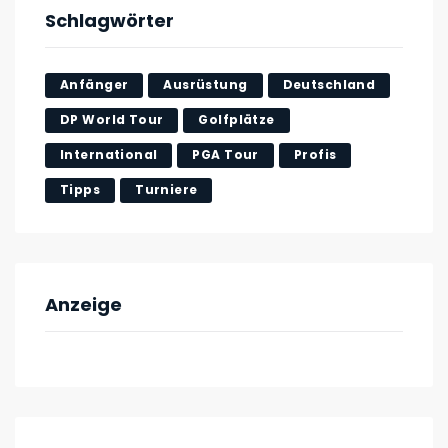
Schlagwörter
Anfänger
Ausrüstung
Deutschland
DP World Tour
Golfplätze
International
PGA Tour
Profis
Tipps
Turniere
Anzeige