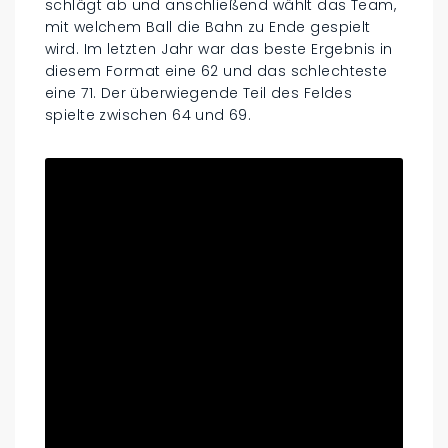
schlägt ab und anschließend wählt das Team,
mit welchem Ball die Bahn zu Ende gespielt
wird. Im letzten Jahr war das beste Ergebnis in
diesem Format eine 62 und das schlechteste
eine 71. Der überwiegende Teil des Feldes
spielte zwischen 64 und 69.