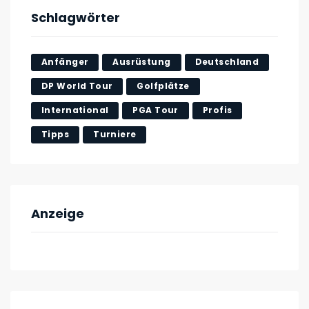
Schlagwörter
Anfänger
Ausrüstung
Deutschland
DP World Tour
Golfplätze
International
PGA Tour
Profis
Tipps
Turniere
Anzeige