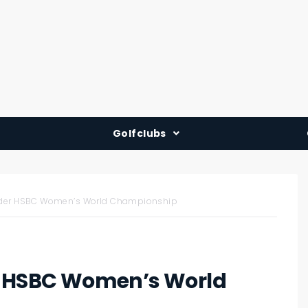
Golfclubs
Deutschland
Österreich
i der HSBC Women’s World Championship
Schweiz
er HSBC Women’s World