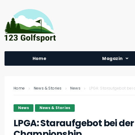
Home
Magazin
Home
News & Stories
News
LPGA: Staraufgebot be
News
News & Stories
LPGA: Staraufgebot bei d
Championship