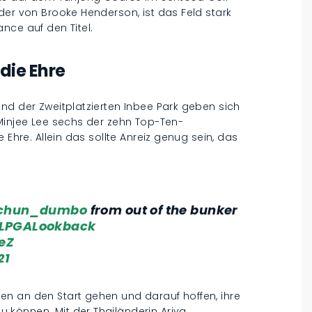
der von Brooke Henderson, ist das Feld stark
nce auf den Titel.
die Ehre
nd der Zweitplatzierten Inbee Park geben sich
 Minjee Lee sechs der zehn Top-Ten-
 Ehre. Allein das sollte Anreiz genug sein, das
chun_dumbo
from out of the bunker
LPGALookback
eZ
21
n an den Start gehen und darauf hoffen, ihre
können. Mit der Thailänderin Ariya