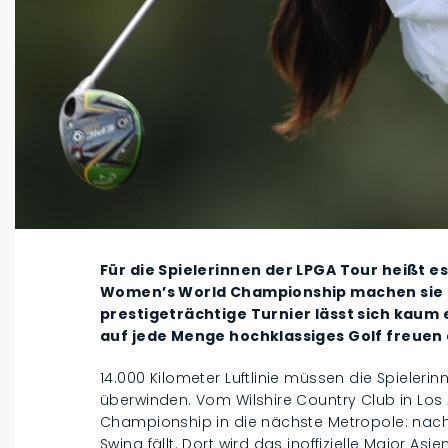
Für die Spielerinnen der LPGA Tour heißt e
Women’s World Championship machen sie s
prestigeträchtige Turnier lässt sich kaum
auf jede Menge hochklassiges Golf freuen 
14.000 Kilometer Luftlinie müssen die Spieleri
überwinden. Vom Wilshire Country Club in Los
Championship in die nächste Metropole: nach 
Swing fällt. Dort wird das inoffizielle Major 