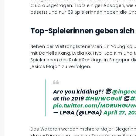
Club ausgetragen. Trotz einiger Absagen, wie 
besetzt und nur 69 Spielerinnen haben die Cha
Top-Spielerinnen geben sich 
Neben der Weltranglistenersten Jin Young Ko u
mit Danielle Kang, Lydia Ko, Hyo-Joo Kim und
Spielerinnen des Rolex Rankings in Singapur die
„Asia’s Major“ zu verfolgen.
Are you kidding?! 🤯
@ingee
at the 2019
#HWWCGolf
👏
#
pic.twitter.com/MORUHGUw
— LPGA (@LPGA)
April 27, 20
Des Weiteren werden mehrere Major-Siegerinne
Major-Sammlung um eine Trophäe erweitern zu 