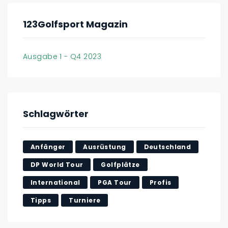
123Golfsport Magazin
Ausgabe 1 - Q4 2023
Schlagwörter
Anfänger
Ausrüstung
Deutschland
DP World Tour
Golfplätze
International
PGA Tour
Profis
Tipps
Turniere