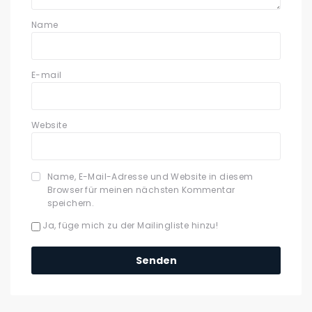
Name
E-mail
Website
Name, E-Mail-Adresse und Website in diesem
Browser für meinen nächsten Kommentar
speichern.
Ja, füge mich zu der Mailingliste hinzu!