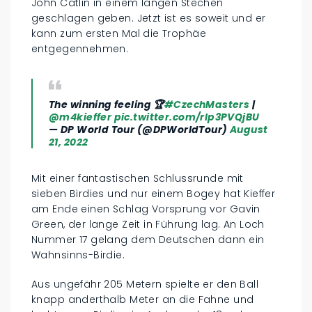
John Catlin in einem langen Stechen
geschlagen geben. Jetzt ist es soweit und er
kann zum ersten Mal die Trophäe
entgegennehmen.
The winning feeling 🏆
#CzechMasters
|
@m4kieffer
pic.twitter.com/rIp3PVQjBU
— DP World Tour (@DPWorldTour)
August
21, 2022
Mit einer fantastischen Schlussrunde mit
sieben Birdies und nur einem Bogey hat Kieffer
am Ende einen Schlag Vorsprung vor Gavin
Green, der lange Zeit in Führung lag. An Loch
Nummer 17 gelang dem Deutschen dann ein
Wahnsinns-Birdie.
Aus ungefähr 205 Metern spielte er den Ball
knapp anderthalb Meter an die Fahne und