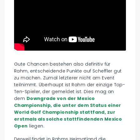
Gute Chancen bestehen also definitiv für
Rahm, entscheidende Punkte auf Scheffler gut
zu machen. Zumal letzterer nicht am Event
teilnimmt. Überhaupt ist Rahm der einzige Top-
Ten-Spieler, der gemeldet ist. Dies mag an
dem
Downgrade von der Mexico
Championship, die unter dem Status einer
World Golf Championship stattfand, zur
erstmals als solche stattfindenden Mexico
Open
liegen.
Derweil findet in Rahms Heimatland die