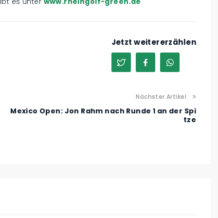
ibt es unter
www.rheingolf-green.de
Jetzt weitererzählen
Nächster Artikel
Mexico Open: Jon Rahm nach Runde 1 an der Spi
tze