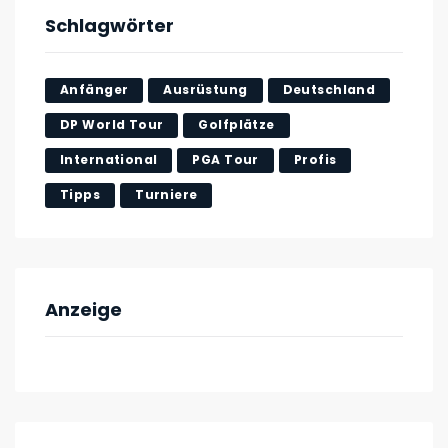
Schlagwörter
Anfänger
Ausrüstung
Deutschland
DP World Tour
Golfplätze
International
PGA Tour
Profis
Tipps
Turniere
Anzeige