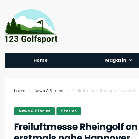
Home
Magazin
Home
News & Stories
Freiluftmesse Rheingolf on the 
News & Stories
Stories
Freiluftmesse Rheingolf o
erstmals nahe Hannover