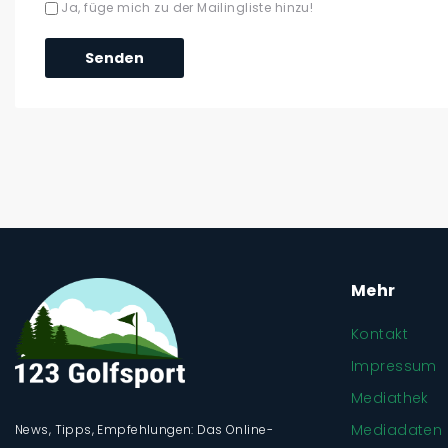
Ja, füge mich zu der Mailingliste hinzu!
Mehr
Kontakt
Impressum
Mediathek
Mediadaten
News, Tipps, Empfehlungen: Das Online-