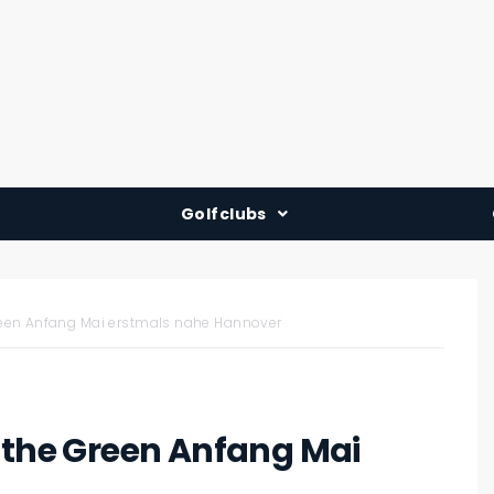
Golfclubs
Deutschland
Österreich
Green Anfang Mai erstmals nahe Hannover
Schweiz
n the Green Anfang Mai