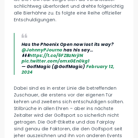
schlichtweg überfordert und drehte folgerichtig
alle Bierhähne zu. Es folgte eine Reihe offizieller
Entschuldigungen.
Has the Phoenix Open now lost its way?
@JohnnyPJourno
has his say…
⬇️⬇️⬇️
https://t.co/6FZBzNrjlN
pic.twitter.com/omxGEn0kg1
— GolfMagic (@GolfMagic)
February 12,
2024
Dabei sind es in erster Linie die betreffenden
Zuschauer, die erstens vor der eigenen Tür
kehren und zweitens sich entschuldigen sollten.
Stilbrüche in allen Ehren – aber ins nächste
Zeitalter wird der Golfsport so sicherlich nicht
getragen. Die Golf-Etikette und das Fairplay
sind genau die Faktoren, die den Golfsport seit
jeher auszeichnen und ihn von anderen Events