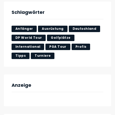
Schlagwörter
Anfänger
Ausrüstung
Deutschland
DP World Tour
Golfplätze
International
PGA Tour
Profis
Tipps
Turniere
Anzeige