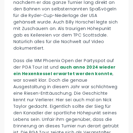
nachdem er das ganze Turnier lang direkt an
den Bahnen von selbsternannten Spaßvögeln
für die Ryder-Cup-Niederlage der USA
gehänselt wurde. Auch Billy Horschel legte sich
mit Zuschauern an. Als traurigen Höhepunkt
gab es Keilereien vor dem TPC Scottsdale.
Natürlich alles für die Nachwelt auf Video
dokumentiert.
Dass die WM Phoenix Open der Partyspot auf
der PGA Tour ist und
auch anno 2024 wieder
ein Hexenkessel erwartet werden konnte
,
war soweit klar. Doch die genaue
Ausgestaltung in diesem Jahr war schlichtweg
eine Riesen-Enttäuschung. Die Geschichte
kennt nur Verlierer. Hier sei auch mal an Nick
Taylor gedacht. Eigentlich sollte der Sieg für
den Kanadier der sportliche Höhepunkt seines
Lebens sein. Unfair ihm gegenüber, dass die
Erinnerung an dieses Turnier nun derart getrübt
ist. Die PGA Tour zeigte sich als Veranstalter