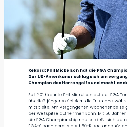
Rekord: Phil Mickelson hat die PGA Champi
Der US-Amerikaner schlug sich am verga
Champion des Herrengolfs und macht ande
Seit 2019 konnte Phil Mickelson auf der PGA 
überließ jüngeren Spielern die Triumphe, wäh
mitspielte. Am vergangenen Wochenende zeigt
der Weltspitze aufnehmen kann. Mit 50 Jahre
die PGA Championship und schließt sich damit 
PGA-Siegen bereits der Ü50-Riege angehörten