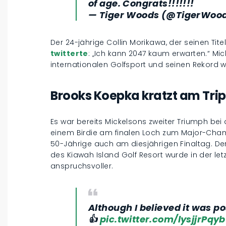
of age. Congrats!!!!!!!
— Tiger Woods (@TigerWoo
Der 24-jährige Collin Morikawa, der seinen Tite
twitterte
: „Ich kann 2047 kaum erwarten.“ Mi
internationalen Golfsport und seinen Rekord wi
Brooks Koepka kratzt am Trip
Es war bereits Mickelsons zweiter Triumph bei
einem Birdie am finalen Loch zum Major-Champ
50-Jährige auch am diesjährigen Finaltag. D
des Kiawah Island Golf Resort wurde in der l
anspruchsvoller.
Although I believed it was po
👍
pic.twitter.com/lysjjrPqyb