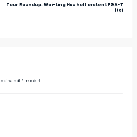
Tour Roundup: Wei-Ling Hsu holt ersten LPGA-T
itel
der sind mit
*
markiert