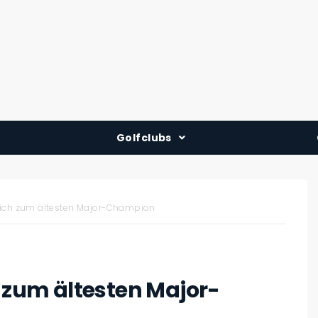
Golfclubs
Deutschland
Österreich
 sich zum ältesten Major-Champion
Schweiz
h zum ältesten Major-