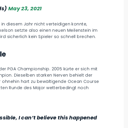
ds)
May 23, 2021
l in diesem Jahr nicht verteidigen konnte,
ckelson setzte also einen neuen Meilenstein im
rd sicherlich kein Spieler so schnell brechen.
le
 der PGA Championship. 2005 kürte er sich mit
ion. Dieselben starken Nerven behielt der
er ohnehin hart zu bewältigende Ocean Course
etzten Runde des Major wetterbedingt noch
ssible, I can’t believe this happened