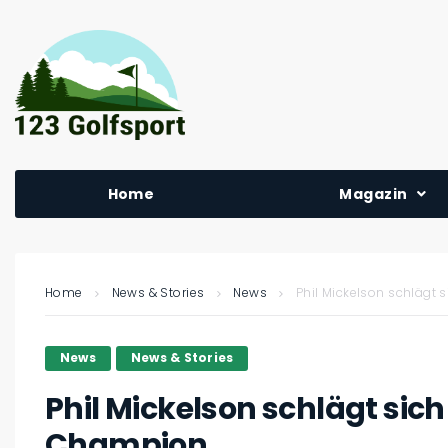
Home
Magazin
Home
News & Stories
News
Phil Mickelson schlägt
News
News & Stories
Phil Mickelson schlägt sic
Champion