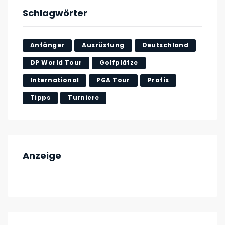
Schlagwörter
Anfänger
Ausrüstung
Deutschland
DP World Tour
Golfplätze
International
PGA Tour
Profis
Tipps
Turniere
Anzeige