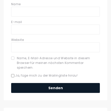
Name
E-mail
Website
Name, E-Mail-Adresse und Website in diesem
Browser für meinen nächsten Kommentar
speichern.
Ja, füge mich zu der Mailingliste hinzu!