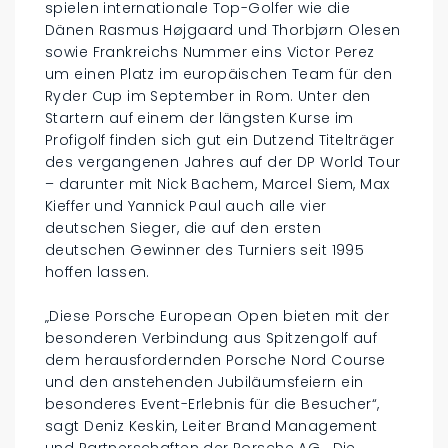
spielen internationale Top-Golfer wie die
Dänen Rasmus Højgaard und Thorbjørn Olesen
sowie Frankreichs Nummer eins Victor Perez
um einen Platz im europäischen Team für den
Ryder Cup im September in Rom. Unter den
Startern auf einem der längsten Kurse im
Profigolf finden sich gut ein Dutzend Titelträger
des vergangenen Jahres auf der DP World Tour
– darunter mit Nick Bachem, Marcel Siem, Max
Kieffer und Yannick Paul auch alle vier
deutschen Sieger, die auf den ersten
deutschen Gewinner des Turniers seit 1995
hoffen lassen.
„Diese Porsche European Open bieten mit der
besonderen Verbindung aus Spitzengolf auf
dem herausfordernden Porsche Nord Course
und den anstehenden Jubiläumsfeiern ein
besonderes Event-Erlebnis für die Besucher“,
sagt Deniz Keskin, Leiter Brand Management
und Partnerschaften der Porsche AG. „Die