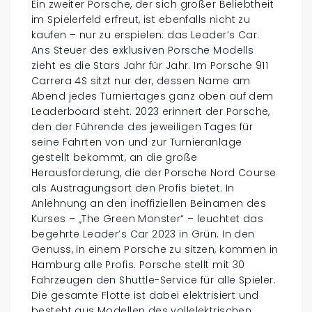
Ein zweiter Porsche, der sich großer Beliebtheit
im Spielerfeld erfreut, ist ebenfalls nicht zu
kaufen – nur zu erspielen: das Leader’s Car.
Ans Steuer des exklusiven Porsche Modells
zieht es die Stars Jahr für Jahr. Im Porsche 911
Carrera 4S sitzt nur der, dessen Name am
Abend jedes Turniertages ganz oben auf dem
Leaderboard steht. 2023 erinnert der Porsche,
den der Führende des jeweiligen Tages für
seine Fahrten von und zur Turnieranlage
gestellt bekommt, an die große
Herausforderung, die der Porsche Nord Course
als Austragungsort den Profis bietet. In
Anlehnung an den inoffiziellen Beinamen des
Kurses – „The Green Monster“ – leuchtet das
begehrte Leader’s Car 2023 in Grün. In den
Genuss, in einem Porsche zu sitzen, kommen in
Hamburg alle Profis. Porsche stellt mit 30
Fahrzeugen den Shuttle-Service für alle Spieler.
Die gesamte Flotte ist dabei elektrisiert und
besteht aus Modellen des vollelektrischen