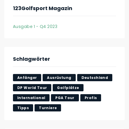
123Golfsport Magazin
Ausgabe 1 - Q4 2023
Schlagwörter
Anfänger
Ausrüstung
Deutschland
DP World Tour
Golfplätze
International
PGA Tour
Profis
Tipps
Turniere