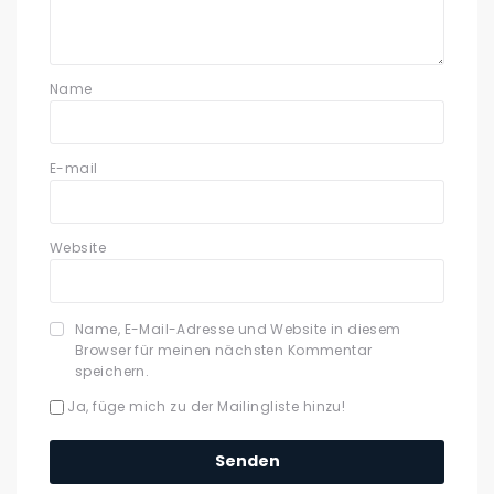
Name
E-mail
Website
Name, E-Mail-Adresse und Website in diesem
Browser für meinen nächsten Kommentar
speichern.
Ja, füge mich zu der Mailingliste hinzu!