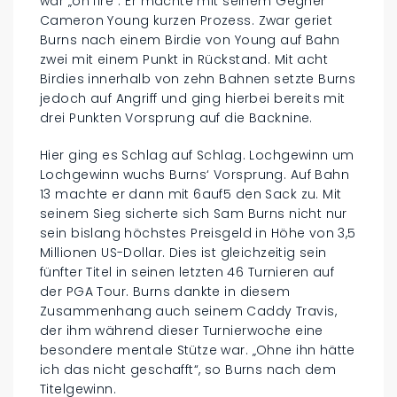
war „on fire“. Er machte mit seinem Gegner
Cameron Young kurzen Prozess. Zwar geriet
Burns nach einem Birdie von Young auf Bahn
zwei mit einem Punkt in Rückstand. Mit acht
Birdies innerhalb von zehn Bahnen setzte Burns
jedoch auf Angriff und ging hierbei bereits mit
drei Punkten Vorsprung auf die Backnine.
Hier ging es Schlag auf Schlag. Lochgewinn um
Lochgewinn wuchs Burns‘ Vorsprung. Auf Bahn
13 machte er dann mit 6auf5 den Sack zu. Mit
seinem Sieg sicherte sich Sam Burns nicht nur
sein bislang höchstes Preisgeld in Höhe von 3,5
Millionen US-Dollar. Dies ist gleichzeitig sein
fünfter Titel in seinen letzten 46 Turnieren auf
der PGA Tour. Burns dankte in diesem
Zusammenhang auch seinem Caddy Travis,
der ihm während dieser Turnierwoche eine
besondere mentale Stütze war. „Ohne ihn hätte
ich das nicht geschafft“, so Burns nach dem
Titelgewinn.