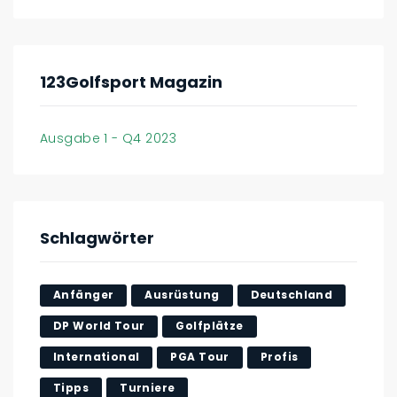
123Golfsport Magazin
Ausgabe 1 - Q4 2023
Schlagwörter
Anfänger
Ausrüstung
Deutschland
DP World Tour
Golfplätze
International
PGA Tour
Profis
Tipps
Turniere