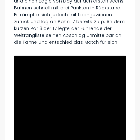
und einen Eagle von Day auf den ersten sechs
Bahnen schnell mit drei Punkten in Rückstand.
Er kämpfte sich jedoch mit Lochgewinnen
zurück und lag an Bahn 17 bereits 2 up. An dem
kurzen Par 3 der 17 legte der Führende der
Weltrangliste seinen Abschlag unmittelbar an
die Fahne und entschied das Match für sich.