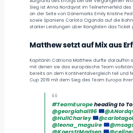
Aufgrund des Erfolgs bei der vergangenen W
Sieg ist Anna Nordqvist im Teilnehmerfeld d
an der Seite von Dänemarks Emily Kristine Ped
sowie Spaniens Carlota Ciganda auf die Bahn
starker Leistungen über Ranglisten das Ticket 
Matthew setzt auf Mix aus Er
Kapitänin Catriona Matthew durfte daraufhin
mit denen sie das europäische Team vollstä
bereits an dem Kontinentalvergleich teil und 
Cup 2019 mit dem Sieg des Team Europa ihren
#TeamEurope
heading to To
@georgiahall96
@ANordqv
@HullCharley
@carlotagol
@leona_maguire
@msags
@KoerstzMadsen
@celine