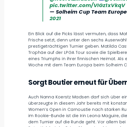
pic.twitter.com/VIGz1xVkqV
— Solheim Cup Team Europ
2021
Ein Blick auf die Picks lässt vermuten, dass M
Frische setzt, denn unter den sechs Auserwähl
prestigeträchtigen Turnier geben. Matilda Cast
Trophäe auf der LPGA Tour sowie die Spielber
eines Triumphs in ihrer finnischen Heimat. Als e
Woche mit dem Team Europa beim Solheim C
Sorgt Boutier erneut für Übe
Auch Nanna Koerstz Madsen darf sich über ein
überzeugte in diesem Jahr bereits mit konstan
Women’s Open in Carnoustie nach starken Runde
im Rookie-Bunde ist die Irin Leona Maguire, di
dem Turnier auf die Runde geht. Vor allem bei 