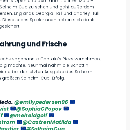
omen’s Open und dem damit dritten Major-
es Solheim Cup zu sehen und geht außerdem
ersen, Englands Georgia Hall und Charley Hull
. Diese sechs Spielerinnen haben sich dank
gesichert.
fahrung und Frische
 sechs sogenannte Captain’s Picks vornehmen,
ndig machte. Neunmal nahm die Schottin
feierte bei der letzten Ausgabe des Solheim
 größten Solheim-Cup-Erfolg.
ledo.
@emilypedersen96
ist
@SophiaCPopov
f
@melreidgolf
trom
@CastrenMatilda
boutier
#SolheimCup