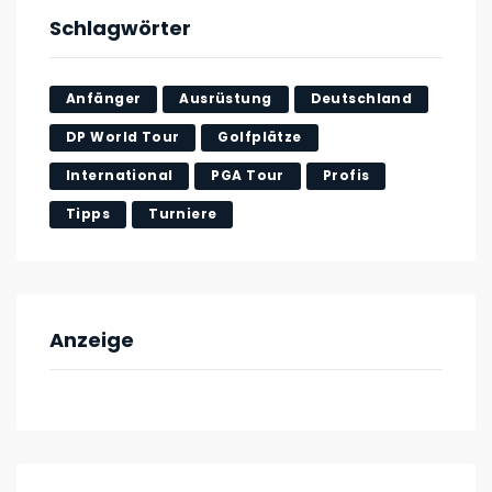
Schlagwörter
Anfänger
Ausrüstung
Deutschland
DP World Tour
Golfplätze
International
PGA Tour
Profis
Tipps
Turniere
Anzeige