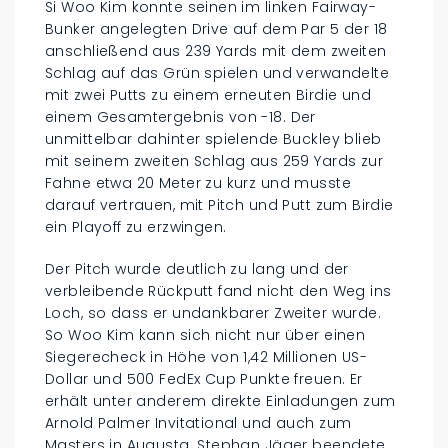
Si Woo Kim konnte seinen im linken Fairway-
Bunker angelegten Drive auf dem Par 5 der 18
anschließend aus 239 Yards mit dem zweiten
Schlag auf das Grün spielen und verwandelte
mit zwei Putts zu einem erneuten Birdie und
einem Gesamtergebnis von -18. Der
unmittelbar dahinter spielende Buckley blieb
mit seinem zweiten Schlag aus 259 Yards zur
Fahne etwa 20 Meter zu kurz und musste
darauf vertrauen, mit Pitch und Putt zum Birdie
ein Playoff zu erzwingen.
Der Pitch wurde deutlich zu lang und der
verbleibende Rückputt fand nicht den Weg ins
Loch, so dass er undankbarer Zweiter wurde.
So Woo Kim kann sich nicht nur über einen
Siegerecheck in Höhe von 1,42 Millionen US-
Dollar und 500 FedEx Cup Punkte freuen. Er
erhält unter anderem direkte Einladungen zum
Arnold Palmer Invitational und auch zum
Masters in Augusta. Stephan Jäger beendete