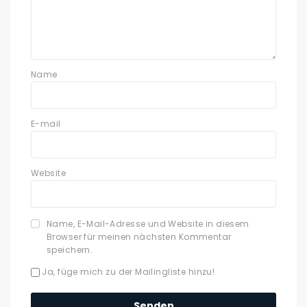
Name
E-mail
Website
Name, E-Mail-Adresse und Website in diesem
Browser für meinen nächsten Kommentar
speichern.
Ja, füge mich zu der Mailingliste hinzu!