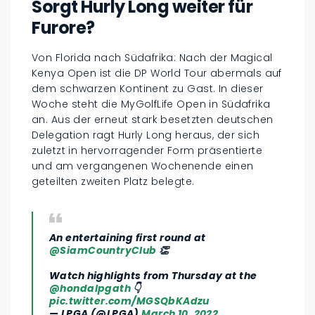
Sorgt Hurly Long weiter für
Furore?
Von Florida nach Südafrika: Nach der Magical
Kenya Open ist die DP World Tour abermals auf
dem schwarzen Kontinent zu Gast. In dieser
Woche steht die MyGolfLife Open in Südafrika
an. Aus der erneut stark besetzten deutschen
Delegation ragt Hurly Long heraus, der sich
zuletzt in hervorragender Form präsentierte
und am vergangenen Wochenende einen
geteilten zweiten Platz belegte.
An entertaining first round at
@SiamCountryClub
👏
Watch highlights from Thursday at the
@hondalpgath
👇
pic.twitter.com/MGSQbKAdzu
— LPGA (@LPGA)
March 10, 2022