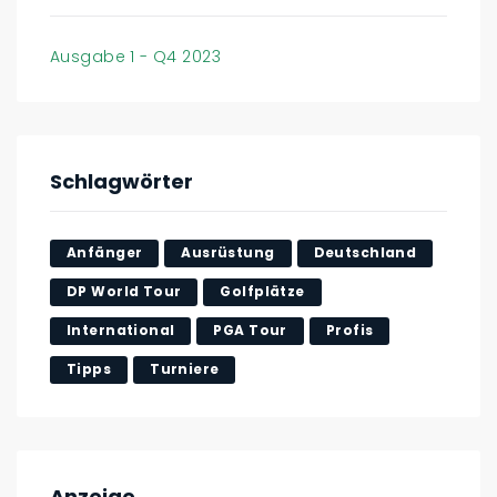
Ausgabe 1 - Q4 2023
Schlagwörter
Anfänger
Ausrüstung
Deutschland
DP World Tour
Golfplätze
International
PGA Tour
Profis
Tipps
Turniere
Anzeige