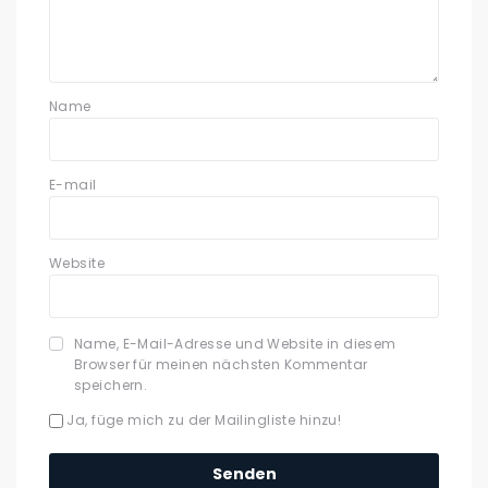
Name
E-mail
Website
Name, E-Mail-Adresse und Website in diesem
Browser für meinen nächsten Kommentar
speichern.
Ja, füge mich zu der Mailingliste hinzu!