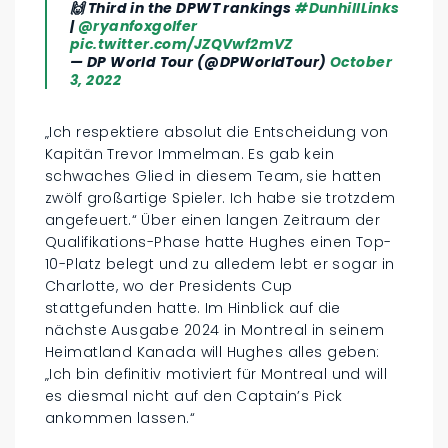
🙌 Third in the DPWT rankings
#DunhillLinks
|
@ryanfoxgolfer
pic.twitter.com/JZQVwf2mVZ
— DP World Tour (@DPWorldTour)
October
3, 2022
„Ich respektiere absolut die Entscheidung von
Kapitän Trevor Immelman. Es gab kein
schwaches Glied in diesem Team, sie hatten
zwölf großartige Spieler. Ich habe sie trotzdem
angefeuert.“ Über einen langen Zeitraum der
Qualifikations-Phase hatte Hughes einen Top-
10-Platz belegt und zu alledem lebt er sogar in
Charlotte, wo der Presidents Cup
stattgefunden hatte. Im Hinblick auf die
nächste Ausgabe 2024 in Montreal in seinem
Heimatland Kanada will Hughes alles geben:
„Ich bin definitiv motiviert für Montreal und will
es diesmal nicht auf den Captain’s Pick
ankommen lassen.“