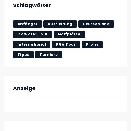
Schlagwörter
Anfänger
Ausrüstung
Deutschland
DP World Tour
Golfplätze
International
PGA Tour
Profis
Tipps
Turniere
Anzeige