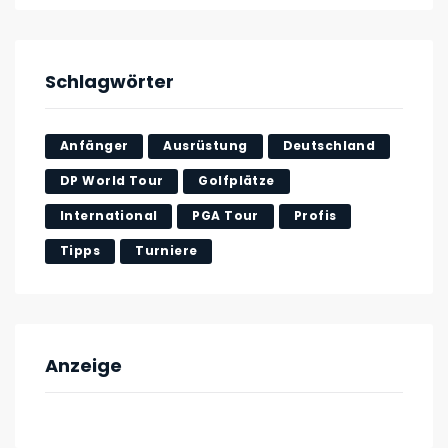
Schlagwörter
Anfänger
Ausrüstung
Deutschland
DP World Tour
Golfplätze
International
PGA Tour
Profis
Tipps
Turniere
Anzeige