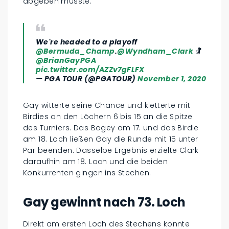
abgeben musste.
We're headed to a playoff
@Bermuda_Champ
.
@Wyndham_Clark
🏌
@BrianGayPGA
pic.twitter.com/AZZv7gFLFX
— PGA TOUR (@PGATOUR)
November 1, 2020
Gay witterte seine Chance und kletterte mit
Birdies an den Löchern 6 bis 15 an die Spitze
des Turniers. Das Bogey am 17. und das Birdie
am 18. Loch ließen Gay die Runde mit 15 unter
Par beenden. Dasselbe Ergebnis erzielte Clark
daraufhin am 18. Loch und die beiden
Konkurrenten gingen ins Stechen.
Gay gewinnt nach 73. Loch
Direkt am ersten Loch des Stechens konnte