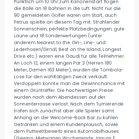
Pünktlich um 10 Uhr zum Kanonenstart flogen
die Bälle an 18 Bahnen in die Luft. Nicht nur die
90 gemeldeten Golfer waren am Start, auch
Petrus spielte an diesem Tag mit. Strahlender
Sonnenschein, perfekte Platzbedingungen, gute
Laune und 18 Sonderwertungen (unter
anderem Nearest to the Gin-, Line- und
Lederhosen/Dirndl, Best on the Island, Longest
Drive etc.) waren eine Gaudi für alle Teilnehmer.
An Loch 12, einem langen Par 3 (Herren 180
Meter, Damen 163 Meter), wurden die Tombola-
Lose für den wohltätigen Zweck verkauft.
Verdoppeln konnte man die Gewinnchance mit
einem Grüntreffer. Die hochwertigen Preise
wurden nach dem Abendessen auf der
Sonnenterrasse verlost. Nach dem Turnierende
trafen sich zunächst aber alle Spieler samt
Anhang an der Welcome-Back Bar zu kühlen
Getränken und einem Rundenplausch, sowie
dem Puttwettbewerb eines Automobilhauses
(Gewinn: Mietwagen Wochenende Jaguar F