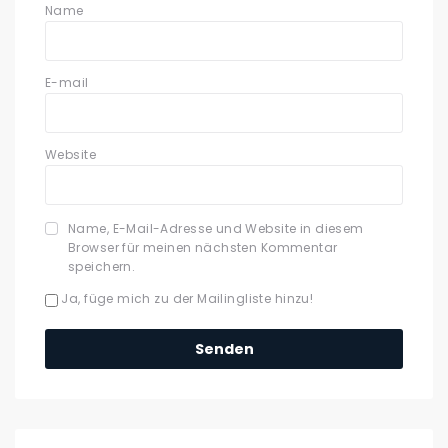
Name
E-mail
Website
Name, E-Mail-Adresse und Website in diesem
Browser für meinen nächsten Kommentar
speichern.
Ja, füge mich zu der Mailingliste hinzu!