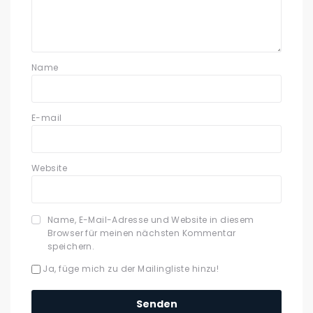
Name
E-mail
Website
Name, E-Mail-Adresse und Website in diesem
Browser für meinen nächsten Kommentar
speichern.
Ja, füge mich zu der Mailingliste hinzu!