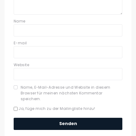
Name
E-mail
Website
Name, E-Mail-Adresse und Website in diesem
Browser für meinen nächsten Kommentar
speichern.
Ja, füge mich zu der Mailingliste hinzu!